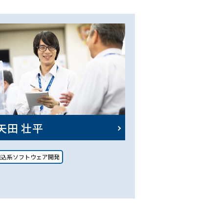
矢田 壮平
組込系ソフトウェア開発