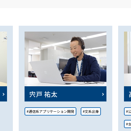
宍戸 祐太
#通信系アプリケーション開発
#文系出身
#
#