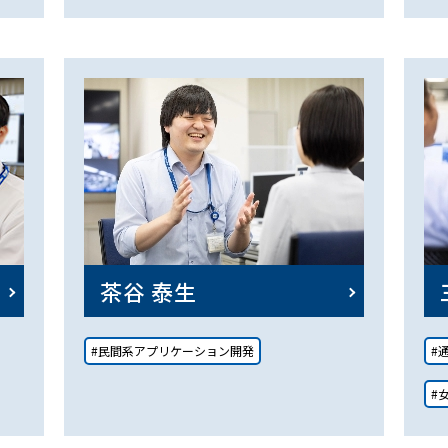
茶谷 泰生
#民間系アプリケーション開発
#
#