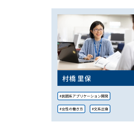
村橋 里保
#民間系アプリケーション開発
#女性の働き方
#文系出身