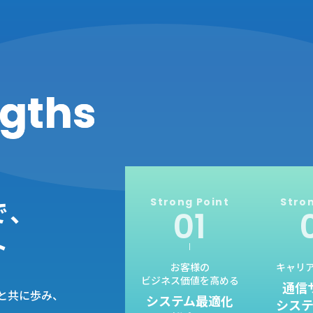
ngths
で、
Strong
Point
Stro
ト
お客様の
キャリ
ビジネス価値を高める
通信
と共に歩み、
システム最適化
シス