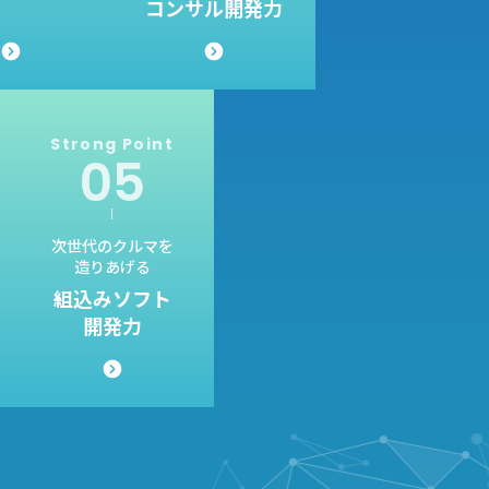
コンサル開発力
Strong
Point
次世代のクルマを
造りあげる
組込みソフト
開発力