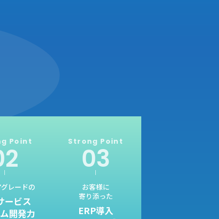
ng
Point
Strong
Point
アグレードの
お客様に
寄り添った
サービス
ERP導入
テム開発力