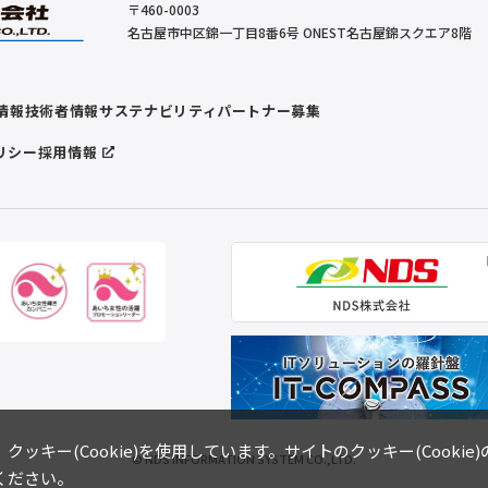
〒460-0003
名古屋市中区錦一丁目8番6号 ONEST名古屋錦スクエア8階
情報
技術者情報
サステナビリティ
パートナー募集
リシー
採用情報
キー(Cookie)を使用しています。サイトのクッキー(Cookie
© NDS INFORMATION SYSTEM CO.,LTD.
ください。