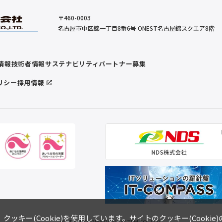
〒460-0003
名古屋市中区錦一丁目8番6号 ONEST名古屋錦スクエア8階
情報
技術者情報
サステナビリティ
パートナー募集
リシー
採用情報
キー(Cookie)を使用しています。サイトのクッキー(Cookie
© NDS INFORMATION SYSTEM CO.,LTD.